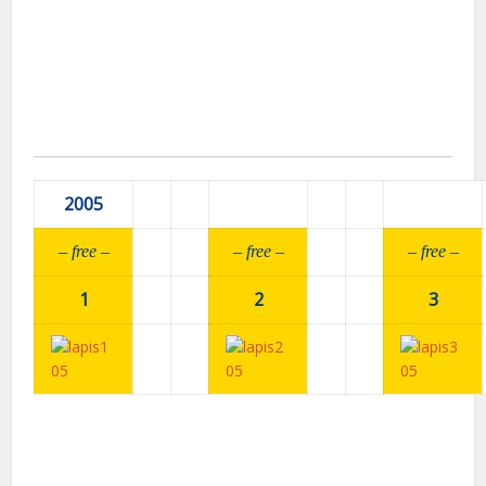
2005
– fr
ee –
– fr
ee –
– fr
ee –
1
2
3