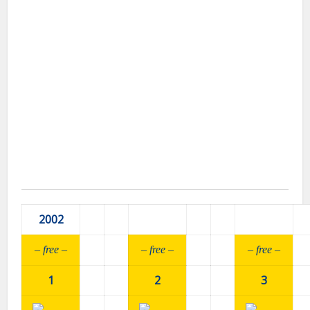
2002
– fr
ee –
– fr
ee –
– fr
ee –
1
2
3