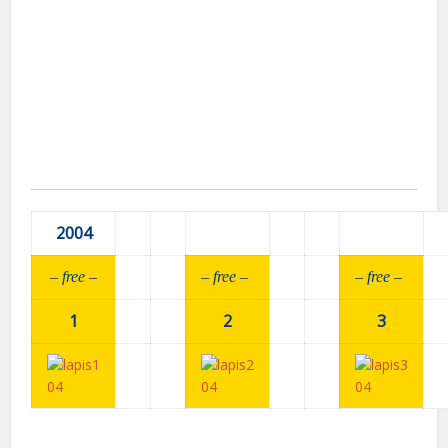
2004
– fr
ee –
– fr
ee –
– fr
ee –
1
2
3