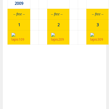
2009
– fr
ee –
– fr
ee –
– fr
ee –
1
2
3