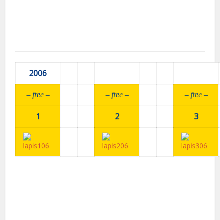
2006
– fr
ee –
– fr
ee –
– fr
ee –
1
2
3