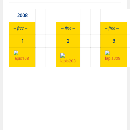
2008
– fr
ee –
– fr
ee –
– fr
ee –
1
2
3