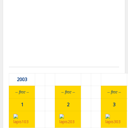
2003
– fr
ee –
– fr
ee –
– fr
ee –
1
2
3