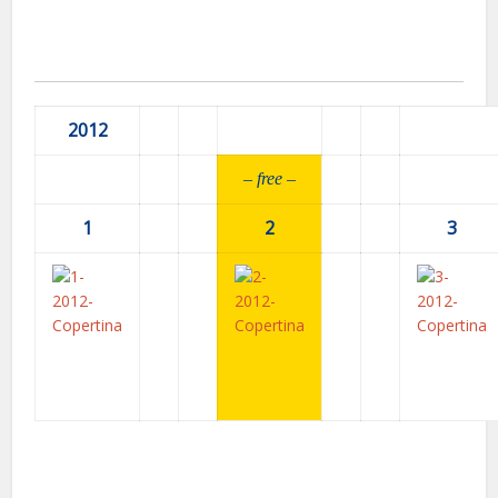
2012
– fr
ee –
1
2
3