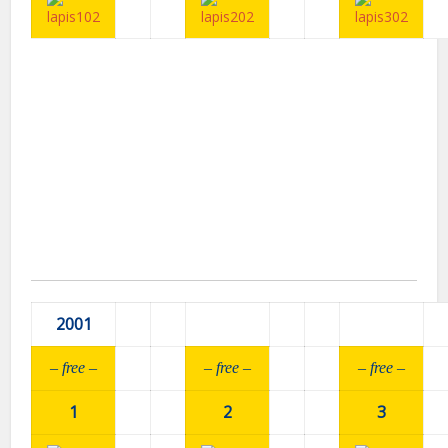
2001
– fr
ee –
– fr
ee –
– fr
ee –
1
2
3