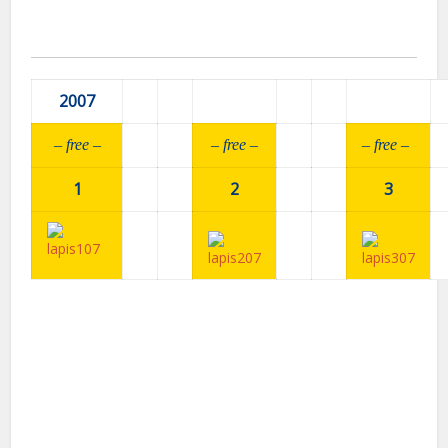
2007
– fr
ee –
– fr
ee –
– fr
ee –
1
2
3