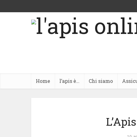
Home
l’apis è…
Chi siamo
Assic
L’Apis
10 a