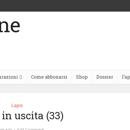
urazioni
Come abbonarsi
Shop
Dossier
l’a
Lapis
 in uscita (33)
nni ago
Add Comment