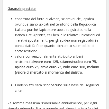
Garanzie prestate:
copertura del furto di alveari, sciami/nuclei, apidea
ovunque siano ubicati nel territorio della Repubblica
Italiana purché l’apicoltore abbia registrato, nella
Banca Dati Apistica, tali beni e le relative ubicazioni ed
i relativi spostamenti; per gli apidea non registrabili in
banca dati fa fede quanto dichiarato sul modulo di
sottoscrizione.
valore convenzionalmente attribuito ai beni
assicurati:
alveare euro 125, sciame/nucleo euro 75,
apidea euro 25, arnia euro 25, nido euro 100, melario
(valore di mercato al momento del sinistro
.
L’indennizzo sarà riconosciuto sulla base dei seguenti
criteri:
-la somma massima rimborsabile annualmente, per ogni
singolo Aderente, limitatamente agli alveari, sciami/nuclei,