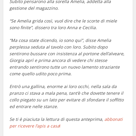
Subito pensarono alla sorella Amelia,
addetta alla
gestione del magazzino.
“Se Amelia grida così, vuol dire che le
scorte di miele
sono finite”, dissero tra
loro Anna e Cecilia.
“Ma cosa state dicendo, io sono qui”,
disse Amelia
perplessa seduta al
tavolo con loro.
Subito dopo
sentirono bussare con
insistenza al portone dell’alveare,
Giorgia aprì e prima ancora di vedere
chi stesse
entrando sentirono tutte un
nuovo lamento straziante
come quello
udito poco prima.
Entrò una gallina, enorme ai loro
occhi, nella sala da
pranzo ci stava a
mala pena, tant’è che dovette tenere
il
collo piegato su un lato per evitare
di sfondare il soffitto
ed entrare nelle
stanze.
Se ti è piaciuta la lettura di questa anteprima,
abbonati
per ricevere l’apis a casa
!