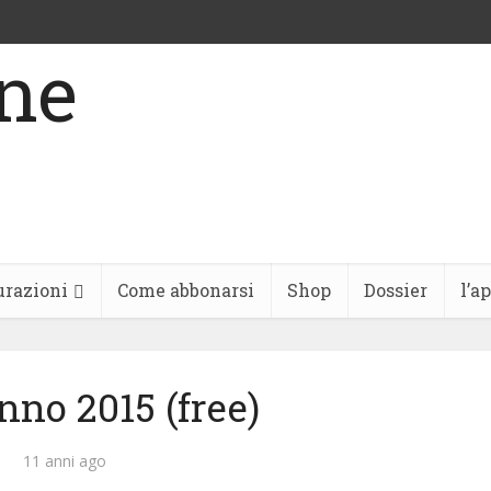
urazioni
Come abbonarsi
Shop
Dossier
l’a
anno 2015 (free)
11 anni ago