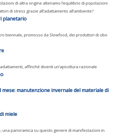
lazioni di altra origine alteriamo l’equilibrio di popolazioni
tori di stress grazie all’adattamento all’ambiente?
i planetario
ncontro biennale, promosso da Slowfood, dei produttori di cibo
re
 adattamenti, affinché diventi un’apicoltura razionale
so
l mese: manutenzione invernale del materiale di
di miele
ele, una panoramica su questo genere di manifestazioni in