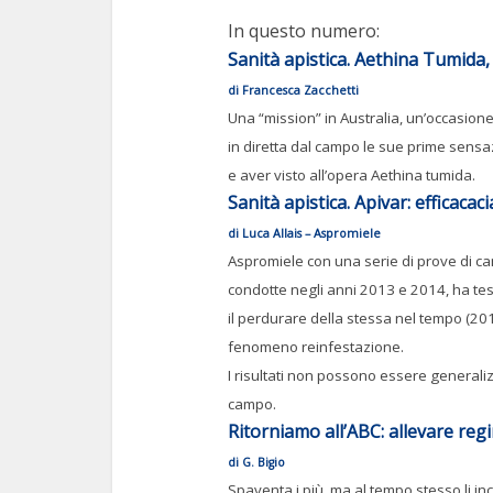
In questo numero:
Sanità apistica. Aethina Tumida, 
di Francesca Zacchetti
Una “mission” in Australia, un’occasione
in diretta dal campo le sue prime sensaz
e aver visto all’opera Aethina tumida.
Sanità apistica. Apivar: efficacaci
di Luca Allais – Aspromiele
Aspromiele con una serie di prove di ca
condotte negli anni 2013 e 2014, ha testa
il perdurare della stessa nel tempo (2
fenomeno reinfestazione.
I risultati non possono essere generaliz
campo.
Ritorniamo all’ABC: allevare reg
di G. Bigio
Spaventa i più, ma al tempo stesso li i