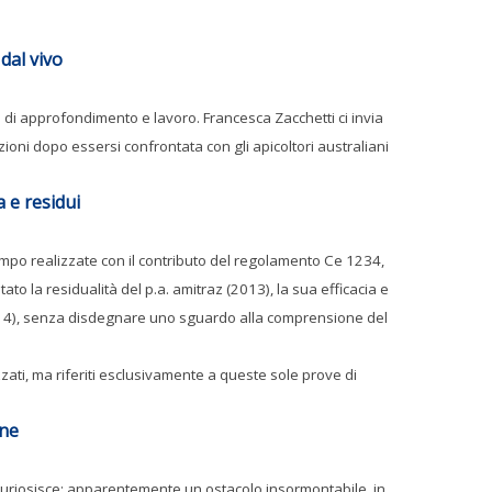
dal vivo
 di approfondimento e lavoro. Francesca Zacchetti ci invia
ioni dopo essersi confrontata con gli apicoltori australiani
a e residui
mpo realizzate con il contributo del regolamento Ce 1234,
to la residualità del p.a. amitraz (2013), la sua efficacia e
014), senza disdegnare uno sguardo alla comprensione del
zati, ma riferiti esclusivamente a queste sole prove di
ine
ncuriosisce; apparentemente un ostacolo insormontabile, in