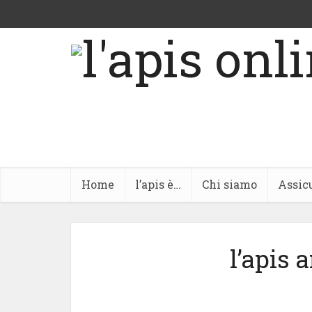
Home
l’apis è…
Chi siamo
Assic
l’apis 