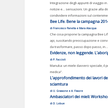
Integrazione degli appunti di viaggio in 
notizie e… sensazioni. Un grazie alla dis
condividere informazioni sul contenimen
Bee Life. Bene la campagna 2014!
di Francesco Panella e Mara Alacqua
Che cosa propone la campagna Bee Life? 
api, suscitando preoccupazione e coinvo
da trasformare, passo dopo passo, in…
Evidenze, non leggende. L’abori
di P. Faccioli
Manuka: un miele davvero speciale, il pr
medica”.
L’approfondimento dei lavori de
sciamtura
di U. Grassone e A. Fissore
Ambasciatori dei mieli: Worksho
di D. Lobue