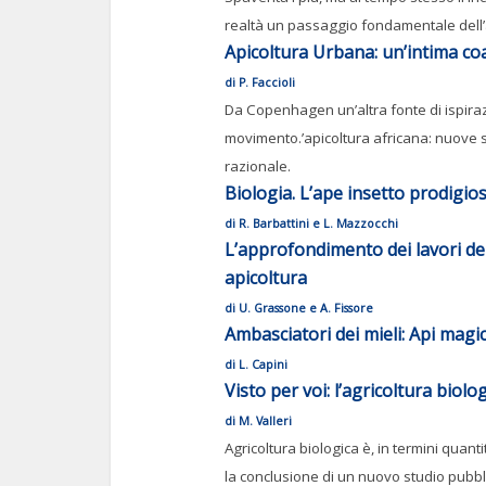
realtà un passaggio fondamentale dell’ap
Apicoltura Urbana: un’intima coa
di P. Faccioli
Da Copenhagen un’altra fonte di ispiraz
movimento.’apicoltura africana: nuove s
razionale.
Biologia. L’ape insetto prodigio
di R. Barbattini e L. Mazzocchi
L’approfondimento dei lavori del 
apicoltura
di U. Grassone e A. Fissore
Ambasciatori dei mieli: Api magi
di L. Capini
Visto per voi: l’agricoltura bio
di M. Valleri
Agricoltura biologica è, in termini quant
la conclusione di un nuovo studio pubbli