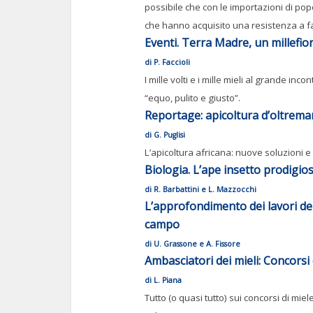
possibile che con le importazioni di popo
che hanno acquisito una resistenza a fat
Eventi. Terra Madre, un millefior
di P. Faccioli
I mille volti e i mille mieli al grande i
“equo, pulito e giusto”.
Reportage: apicoltura d’oltrema
di G. Puglisi
L’apicoltura africana: nuove soluzioni e
Biologia. L’ape insetto prodigio
di R. Barbattini e L. Mazzocchi
L’approfondimento dei lavori de
campo
di U. Grassone e A. Fissore
Ambasciatori dei mieli: Concorsi 
di L. Piana
Tutto (o quasi tutto) sui concorsi di mi