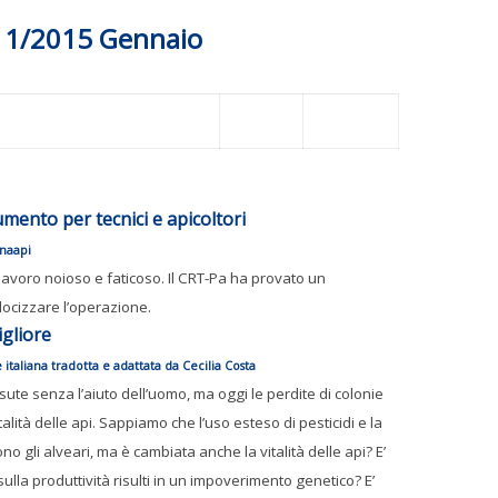
s 1/2015 Gennaio
umento per tecnici e apicoltori
naapi
 lavoro noioso e faticoso. Il CRT-Pa ha provato un
locizzare l’operazione.
igliore
italiana tradotta e adattata da Cecilia Costa
sute senza l’aiuto dell’uomo, ma oggi le perdite di colonie
alità delle api. Sappiamo che l’uso esteso di pesticidi e la
no gli alveari, ma è cambiata anche la vitalità delle api? E’
ulla produttività risulti in un impoverimento genetico? E’