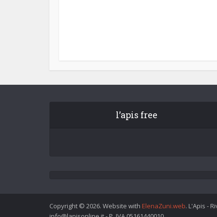
l’apis free
Copyright © 2026. Website with
ElenaZuni.web
. L'Apis - 
info@lapisonline.it - P. IVA 05161440010