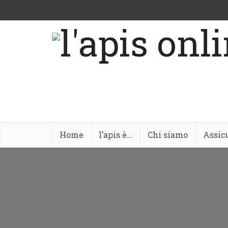
Home
l’apis è…
Chi siamo
Assic