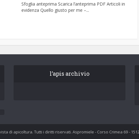
Sfoglia anteprima Scarica l’anteprima PDF Articoli in
evidenza Quello giusto per me –...
l’apis archivio
Rivista di apicoltura. Tutti i diritti riservati. Aspromiele - Corso Crimea 69 - 1