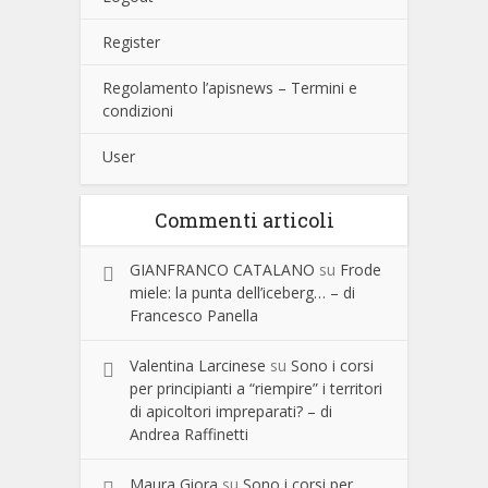
Register
Regolamento l’apisnews – Termini e
condizioni
User
Commenti articoli
GIANFRANCO CATALANO
su
Frode
miele: la punta dell’iceberg… – di
Francesco Panella
Valentina Larcinese
su
Sono i corsi
per principianti a “riempire” i territori
di apicoltori impreparati? – di
Andrea Raffinetti
Maura Giora
su
Sono i corsi per