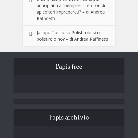
principianti a “riempire” i territori di
apicoltori impreparati? – di Andrea
Raffinetti
Jacopo Tosco
su
Polistirolo sì o
polistirolo no? – di Andrea Raffinetti
l’apis free
l’apis archivio