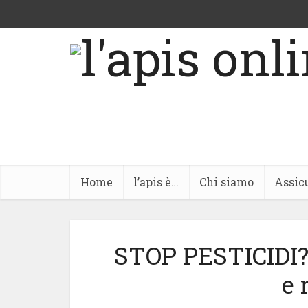
Home
l’apis è…
Chi siamo
Assic
STOP PESTICIDI?
e 