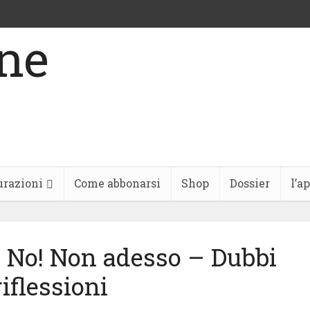
urazioni
Come abbonarsi
Shop
Dossier
l’a
 No! Non adesso – Dubbi
riflessioni