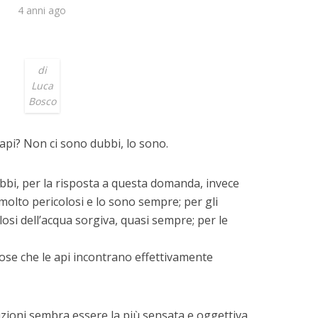
4 anni ago
di
Luca
Bosco
e api? Non ci sono dubbi, lo sono.
bbi, per la risposta a questa domanda, invece
 molto pericolosi e lo sono sempre; per gli
osi dell’acqua sorgiva, quasi sempre; per le
dose che le api incontrano effettivamente
tuzioni sembra essere la più sensata e oggettiva