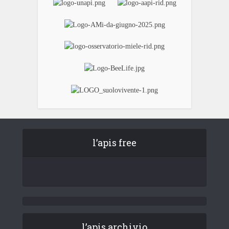
l’apis free
l’apis archivio