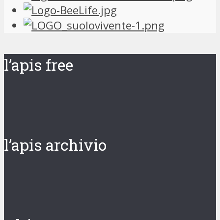
l’apis free
l’apis archivio