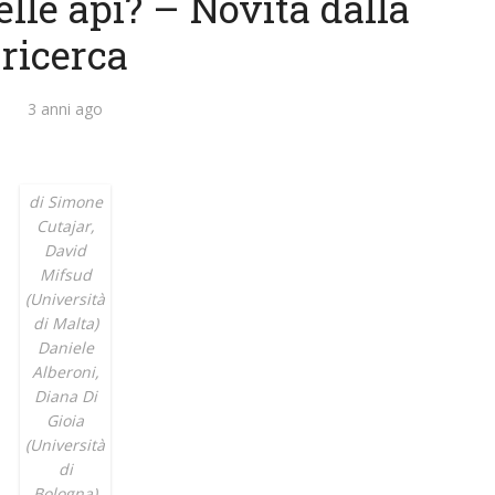
elle api? – Novità dalla
ricerca
3 anni ago
di Simone
Cutajar,
David
Mifsud
(Università
di Malta)
Daniele
Alberoni,
Diana Di
Gioia
(Università
di
Bologna)