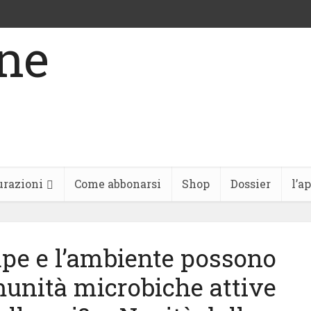
urazioni
Come abbonarsi
Shop
Dossier
l’a
’ape e l’ambiente possono
omunità microbiche attive