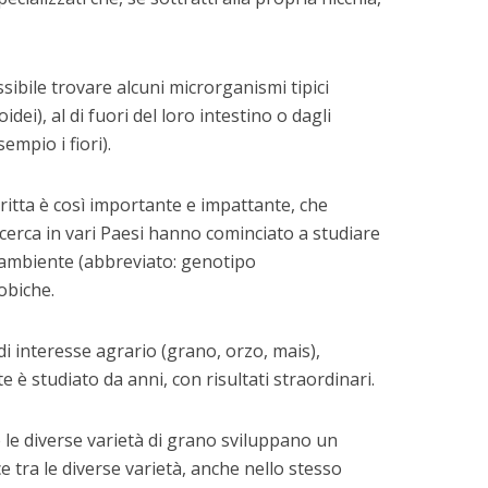
ibile trovare alcuni microrganismi tipici
oidei), al di fuori del loro intestino o dagli
empio i fiori).
itta è così importante e impattante, che
cerca in vari Paesi hanno cominciato a studiare
l’ambiente (abbreviato: genotipo
obiche.
 di interesse agrario (grano, orzo, mais),
 è studiato da anni, con risultati straordinari.
le diverse varietà di grano sviluppano un
ce tra le diverse varietà, anche nello stesso