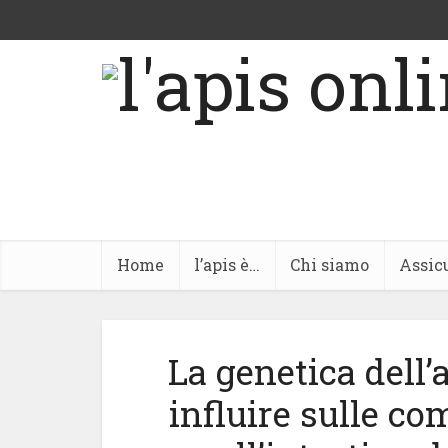
Home
l’apis è…
Chi siamo
Assic
La genetica dell
influire sulle c