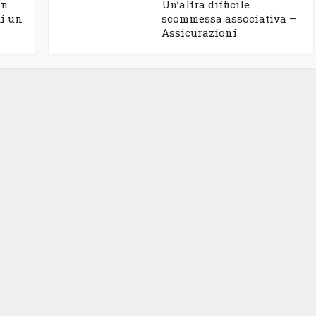
in
Un’altra difficile
di un
scommessa associativa –
Assicurazioni