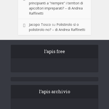
principianti a “riempire” i territori di
apicoltori impreparati? – di Andrea
Raffinetti
Jacopo Tosco
su
Polistirolo sì o
polistirolo no? – di Andrea Raffinetti
l’apis free
l’apis archivio