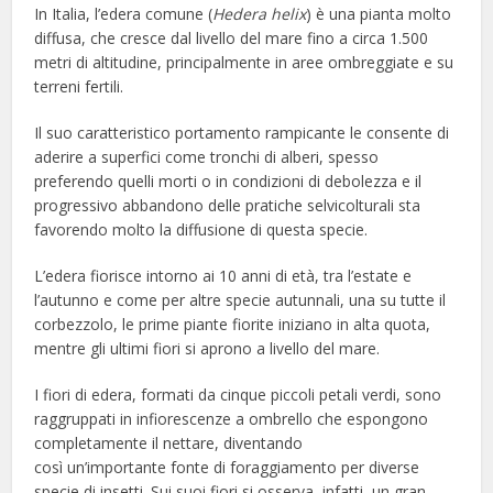
In Italia, l’edera comune (
Hedera helix
) è una pianta molto
diffusa, che cresce dal livello del mare fino a circa 1.500
metri di altitudine, principalmente in aree ombreggiate e su
terreni fertili.
Il suo caratteristico portamento rampicante le consente di
aderire a superfici come tronchi di alberi, spesso
preferendo quelli morti o in condizioni di debolezza e il
progressivo abbandono delle pratiche selvicolturali sta
favorendo molto la diffusione di questa specie.
L’edera fiorisce intorno ai 10 anni di età, tra l’estate e
l’autunno e come per altre specie autunnali, una su tutte il
corbezzolo, le prime piante fiorite iniziano in alta quota,
mentre gli ultimi fiori si aprono a livello del mare.
I fiori di edera, formati da cinque piccoli petali verdi, sono
raggruppati in infiorescenze a ombrello che espongono
completamente il nettare, diventando
così un’importante fonte di foraggiamento per diverse
specie di insetti. Sui suoi fiori si osserva, infatti, un gran