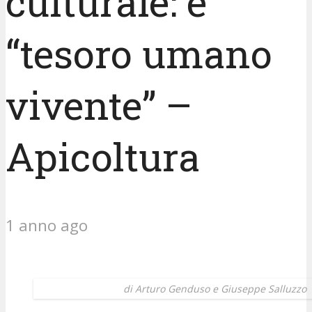
culturale: è
“tesoro umano
vivente” –
Apicoltura
1 anno ago
di Arturo Genduso e Giuseppe Salluzzo