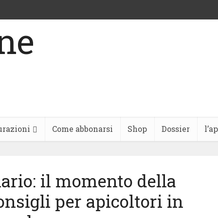
urazioni
Come abbonarsi
Shop
Dossier
l’a
lario: il momento della
nsigli per apicoltori in