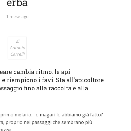
erba
1 mese ago
di
Antonio
Carrelli
eare cambia ritmo: le api
e riempiono i favi. Sta all’apicoltore
aggio fino alla raccolta e alla
o primo melario… o magari lo abbiamo già fatto?
ra, proprio nei passaggi che sembrano più
tezze.