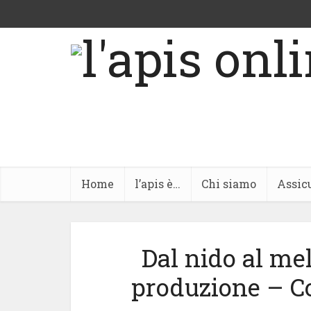
Home
l’apis è…
Chi siamo
Assic
Dal nido al me
produzione – Co