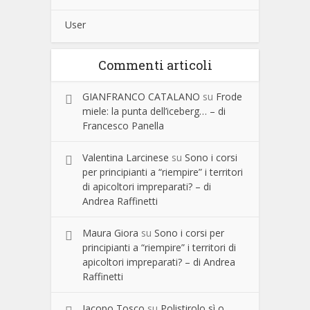
User
Commenti articoli
GIANFRANCO CATALANO
su
Frode
miele: la punta dell’iceberg… – di
Francesco Panella
Valentina Larcinese
su
Sono i corsi
per principianti a “riempire” i territori
di apicoltori impreparati? – di
Andrea Raffinetti
Maura Giora
su
Sono i corsi per
principianti a “riempire” i territori di
apicoltori impreparati? – di Andrea
Raffinetti
Jacopo Tosco
su
Polistirolo sì o