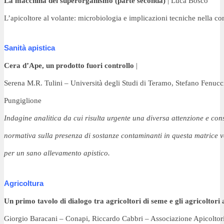
La macchina del superorganismo (parte seconda)
 | Luca Bosco
L’apicoltore al volante: microbiologia e implicazioni 
tecniche nella co
Sanità apistica
Cera d’Ape, un prodotto fuori controllo
 | 
Serena M.R. Tulini – Università degli Studi di Teramo, 
Stefano Fenucci
Pungiglione
Indagine analitica da cui risulta urgente una diversa attenzione 
e con
normativa sulla presenza di sostanze 
contaminanti in questa matrice ve
per 
un sano allevamento apistico.
Agricoltura
Un primo tavolo di dialogo tra agricoltori di seme e gli agricoltori 
Giorgio Baracani – Conapi, Riccardo Cabbri – Associazione Apicoltori