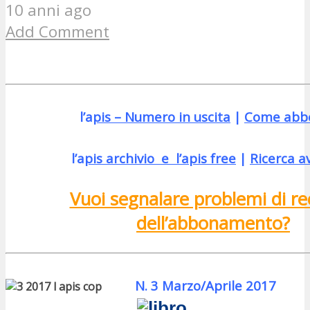
10 anni ago
Add Comment
l’a
pis – Numero in uscita
|
Come abb
l’a
pis
archivio
e
l’a
pis free
|
Ricerca a
Vuoi segnalare problemi di re
dell’abbonamento?
N. 3 Marzo/Aprile 2017