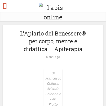
L’Apiario del Benessere®
per corpo, mente e
didattica – Apiterapia
6 anni ago
di
Francesco
Collura,
Aristide
Colonna e
Beti
Piotto