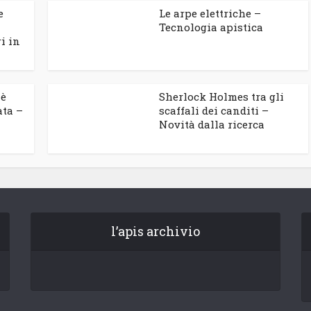
e
Le arpe elettriche –
Tecnologia apistica
i in
 è
Sherlock Holmes tra gli
ata –
scaffali dei canditi –
Novità dalla ricerca
l’apis archivio