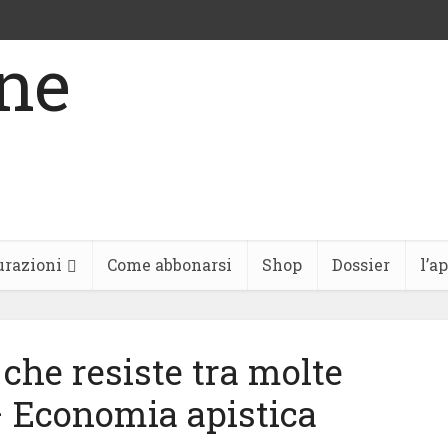
urazioni
Come abbonarsi
Shop
Dossier
l’a
 che resiste tra molte
– Economia apistica