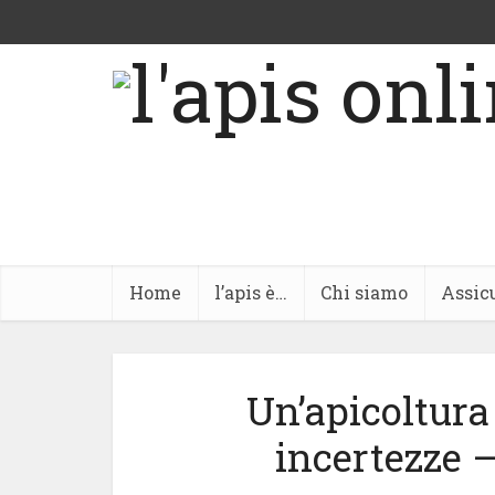
Home
l’apis è…
Chi siamo
Assic
Un’apicoltura
incertezze 