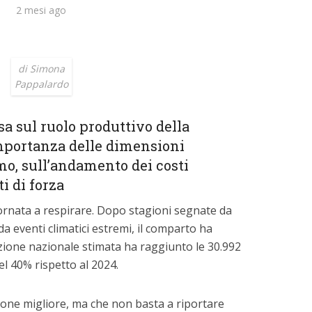
2 mesi ago
di Simona
Pappalardo
a sul ruolo produttivo della
importanza delle dimensioni
o, sull’andamento dei costi
i di forza
 tornata a respirare. Dopo stagioni segnate da
da eventi climatici estremi, il comparto ha
zione nazionale stimata ha raggiunto le 30.992
l 40% rispetto al 2024.
one migliore, ma che non basta a riportare