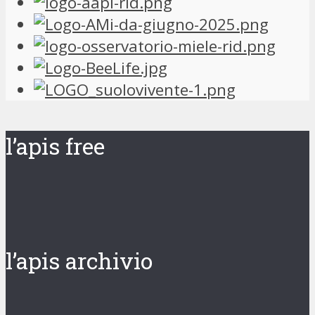
l’apis free
l’apis archivio