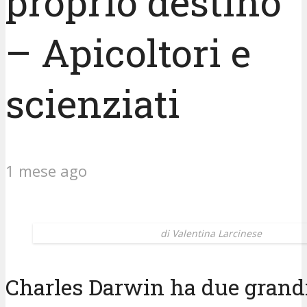
proprio destino
– Apicoltori e
scienziati
1 mese ago
di Valentina Larcinese
Charles Darwin ha due grandi