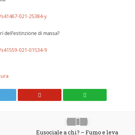
s/s41467-021-25384-y
ri dell’estinzione di massa?
s/s41559-021-01534-9
ltura
Eusociale a chi? – Fumo e leva