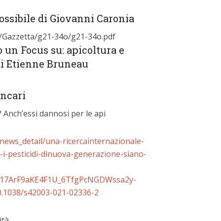
ssibile di Giovanni Caronia
.it/Gazzetta/g21-34o/g21-34o.pdf
o un Focus su: apicoltura e
di Etienne Bruneau
oncari
? Anch’essi dannosi per le api
/news_detail/una-ricercainternazionale-
-i-pesticidi-dinuova-generazione-siano-
17ArF9aKE4F1U_6TfgPcNGDWssa2y-
0.1038/s42003-021-02336-2
ità