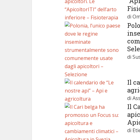
“Api
Fisi
di Om
Polo
ins
com
Sel
di Su
Il c
agri
di As
Il C
apic
Apic
di Et