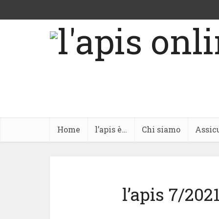
Home
l’apis è…
Chi siamo
Assic
l’apis 7/20