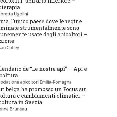
coltorITI” dell’arto inferiore –
oterapia
bretta Ugolini
nia, l’unico paese dove le regine
eminate strumentalmente sono
unemente usate dagli apicoltori –
ezione
san Cobey
alendario de “Le nostre api” – Api e
coltura
sociazione apicoltori Emilia-Romagna
ari belga ha promosso un Focus su:
oltura e cambiamenti climatici –
oltura in Svezia
ienne Bruneau