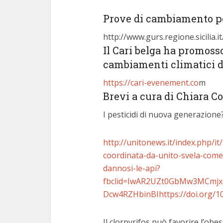
Prove di cambiamento po
http://www.gurs.regione.sicilia
Il Cari belga ha promoss
cambiamenti climatici 
https://cari-evenement.co
m
Brevi a cura di Chiara C
I pesticidi di nuova generazione
http://unitonews.it/index.php/it
coordinata-da-unito-svela-come
dannosi-le-api?
fbclid=IwAR2UZt0GbMw3MCmjx
Dcw4RZHbinBIhttps://doi.org/1
Il clorpyrifos può favorire l’obes