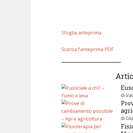
Sfoglia anteprima
Scarica l’anteprima PDF
Artic
Euso
di Va
Pro
agri
di Gi
Fisi